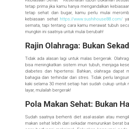
Kebiasaan Sehat – Kesehatan tubuh bukanlah sesuatu
tetap prima jika kamu hanya mengandalkan kebiasaan
tetap sehat dan bugar, kamu perlu mulai meromb
kebiasaan sehat
https://www.sushihouse88.com/
ya
semata, tapi tentang cara kamu merawat tubuh secar
mungkin ini saatnya untuk mulai berubah!
Rajin Olahraga: Bukan Sekad
Tidak ada alasan lagi untuk malas bergerak. Olahraga 
bisa meningkatkan sistem imun tubuh, menjaga keseha
diabetes dan hipertensi. Bahkan, olahraga dapa
bahagia dan terhindar dari stres. Tidak perlu langs
kaki selama 30 menit setiap hari sudah cukup untuk 
layar, mulailah bergerak!
Pola Makan Sehat: Bukan Ha
Sudah saatnya berhenti diet asal-asalan atau mengi
makan sehat lebih dari sekadar menurunkan berat ba