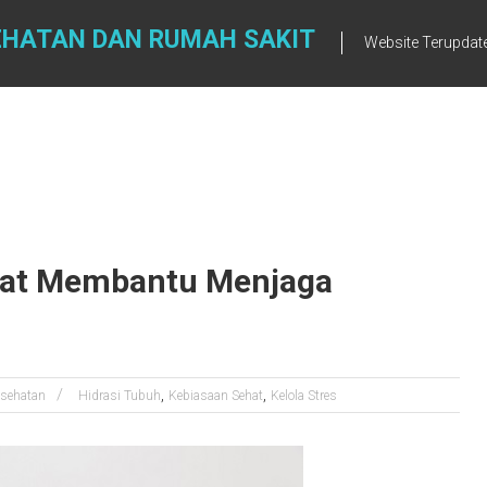
EHATAN DAN RUMAH SAKIT
Website Terupdat
pat Membantu Menjaga
,
,
sehatan
Hidrasi Tubuh
Kebiasaan Sehat
Kelola Stres