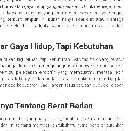
 yang bisa datang begitu saja. Jangan pernah berharap tubuh
 buruk atau gaya hidup yang asal-asalan. Untuk menjaga tubuh
ak kebiasaan harian yang buruk dan menggantinya dengan
ng terbukti ampuh. Ini bukan hanya soal diet atau olahraga
a keseluruhan. Jadi, jika kamu merasa tubuh mulai merontok,
ar Gaya Hidup, Tapi Kebutuhan
bukan lagi pilihan, tapi kebutuhan! Aktivitas fisik yang teratur
tan jantung, serta mengurangi risiko penyakit kronis seperti
t memicu pelepasan endorfin yang membuatmu merasa lebih
ung masuk ke gym atau berlari maraton, cukup dengan berjalan
menjaga kebugaran. Jadi, jangan terus-terusan duduk di depan
nya Tentang Berat Badan
kuti tren diet yang hanya mengandalkan makanan instan. Pola
dan. Ini tentang memberikan tubuhmu nutrisi yang di butuhkan