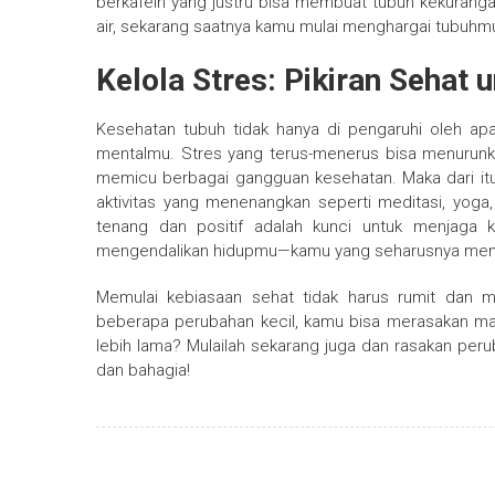
berkafein yang justru bisa membuat tubuh kekuranga
air, sekarang saatnya kamu mulai menghargai tubuhmu
Kelola Stres: Pikiran Sehat 
Kesehatan tubuh tidak hanya di pengaruhi oleh ap
mentalmu. Stres yang terus-menerus bisa menurunk
memicu berbagai gangguan kesehatan. Maka dari itu,
aktivitas yang menenangkan seperti meditasi, yoga, 
tenang dan positif adalah kunci untuk menjaga 
mengendalikan hidupmu—kamu yang seharusnya men
Memulai kebiasaan sehat tidak harus rumit dan m
beberapa perubahan kecil, kamu bisa merasakan man
lebih lama? Mulailah sekarang juga dan rasakan pe
dan bahagia!