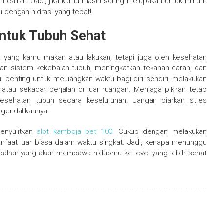
n cairan. Jadi, jika kamu masih sering melupakan untuk minum
 dengan hidrasi yang tepat!
untuk Tubuh Sehat
a yang kamu makan atau lakukan, tetapi juga oleh kesehatan
an sistem kekebalan tubuh, meningkatkan tekanan darah, dan
 penting untuk meluangkan waktu bagi diri sendiri, melakukan
atau sekadar berjalan di luar ruangan. Menjaga pikiran tetap
kesehatan tubuh secara keseluruhan. Jangan biarkan stres
gendalikannya!
enyulitkan
slot kamboja bet 100
. Cukup dengan melakukan
faat luar biasa dalam waktu singkat. Jadi, kenapa menunggu
rubahan yang akan membawa hidupmu ke level yang lebih sehat