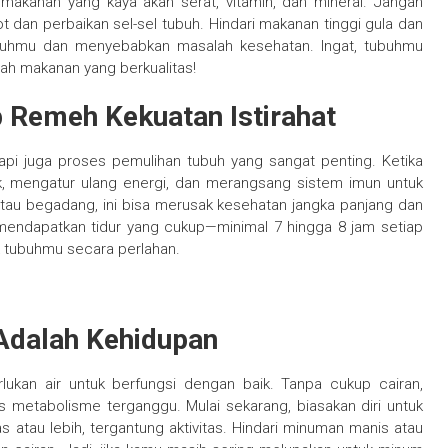
makanan yang kaya akan serat, vitamin, dan mineral. Jangan
 dan perbaikan sel-sel tubuh. Hindari makanan tinggi gula dan
uhmu dan menyebabkan masalah kesehatan. Ingat, tubuhmu
lah makanan yang berkualitas!
 Remeh Kekuatan Istirahat
api juga proses pemulihan tubuh yang sangat penting. Ketika
k, mengatur ulang energi, dan merangsang sistem imun untuk
 atau begadang, ini bisa merusak kesehatan jangka panjang dan
mendapatkan tidur yang cukup—minimal 7 hingga 8 jam setiap
 tubuhmu secara perlahan.
 Adalah Kehidupan
ukan air untuk berfungsi dengan baik. Tanpa cukup cairan,
s metabolisme terganggu. Mulai sekarang, biasakan diri untuk
as atau lebih, tergantung aktivitas. Hindari minuman manis atau