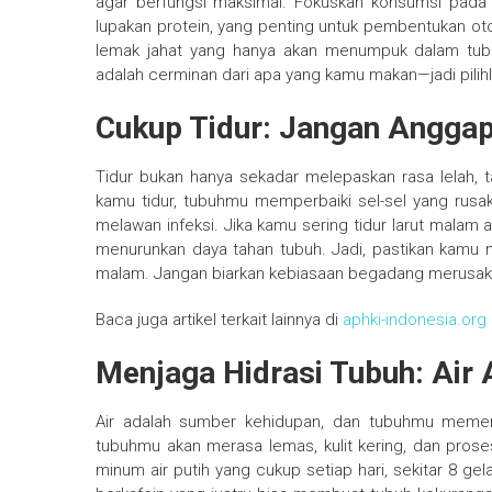
agar berfungsi maksimal. Fokuskan konsumsi pada 
lupakan protein, yang penting untuk pembentukan otot
lemak jahat yang hanya akan menumpuk dalam tub
adalah cerminan dari apa yang kamu makan—jadi pilih
Cukup Tidur: Jangan Anggap
Tidur bukan hanya sekadar melepaskan rasa lelah, t
kamu tidur, tubuhmu memperbaiki sel-sel yang rusa
melawan infeksi. Jika kamu sering tidur larut malam
menurunkan daya tahan tubuh. Jadi, pastikan kamu 
malam. Jangan biarkan kebiasaan begadang merusak
Baca juga artikel terkait lainnya di
aphki-indonesia.org
Menjaga Hidrasi Tubuh: Air
Air adalah sumber kehidupan, dan tubuhmu memerl
tubuhmu akan merasa lemas, kulit kering, dan prose
minum air putih yang cukup setiap hari, sekitar 8 gel