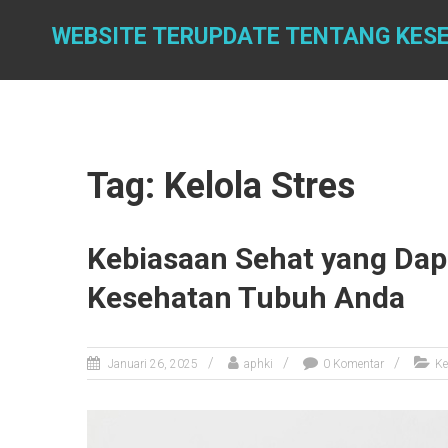
Skip
to
WEBSITE TERUPDATE TENTANG KES
content
Tag: Kelola Stres
Kebiasaan Sehat yang Da
Kesehatan Tubuh Anda
Januari 26, 2025
aphki
0 Komentar
Ke