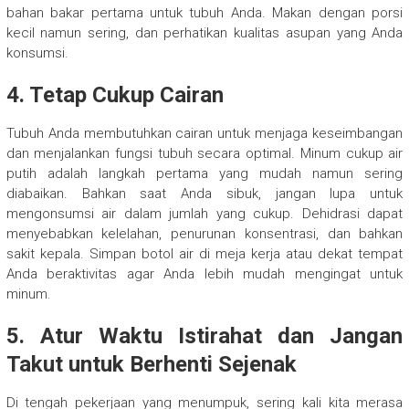
bahan bakar pertama untuk tubuh Anda. Makan dengan porsi
kecil namun sering, dan perhatikan kualitas asupan yang Anda
konsumsi.
4. Tetap Cukup Cairan
Tubuh Anda membutuhkan cairan untuk menjaga keseimbangan
dan menjalankan fungsi tubuh secara optimal. Minum cukup air
putih adalah langkah pertama yang mudah namun sering
diabaikan. Bahkan saat Anda sibuk, jangan lupa untuk
mengonsumsi air dalam jumlah yang cukup. Dehidrasi dapat
menyebabkan kelelahan, penurunan konsentrasi, dan bahkan
sakit kepala. Simpan botol air di meja kerja atau dekat tempat
Anda beraktivitas agar Anda lebih mudah mengingat untuk
minum.
5. Atur Waktu Istirahat dan Jangan
Takut untuk Berhenti Sejenak
Di tengah pekerjaan yang menumpuk, sering kali kita merasa