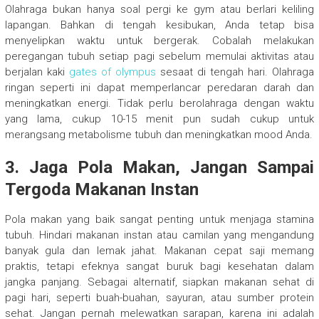
Olahraga bukan hanya soal pergi ke gym atau berlari keliling
lapangan. Bahkan di tengah kesibukan, Anda tetap bisa
menyelipkan waktu untuk bergerak. Cobalah melakukan
peregangan tubuh setiap pagi sebelum memulai aktivitas atau
berjalan kaki
gates of olympus
sesaat di tengah hari. Olahraga
ringan seperti ini dapat memperlancar peredaran darah dan
meningkatkan energi. Tidak perlu berolahraga dengan waktu
yang lama, cukup 10-15 menit pun sudah cukup untuk
merangsang metabolisme tubuh dan meningkatkan mood Anda.
3. Jaga Pola Makan, Jangan Sampai
Tergoda Makanan Instan
Pola makan yang baik sangat penting untuk menjaga stamina
tubuh. Hindari makanan instan atau camilan yang mengandung
banyak gula dan lemak jahat. Makanan cepat saji memang
praktis, tetapi efeknya sangat buruk bagi kesehatan dalam
jangka panjang. Sebagai alternatif, siapkan makanan sehat di
pagi hari, seperti buah-buahan, sayuran, atau sumber protein
sehat. Jangan pernah melewatkan sarapan, karena ini adalah