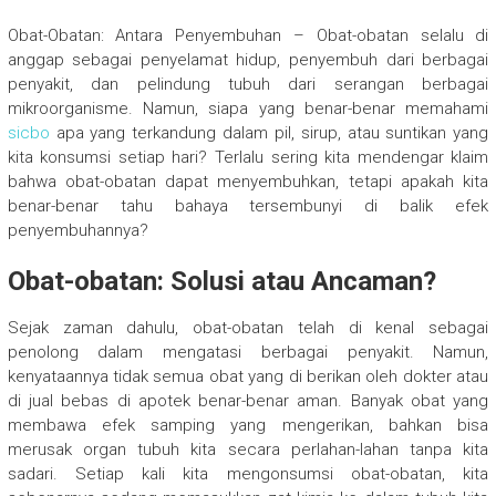
Obat-Obatan: Antara Penyembuhan – Obat-obatan selalu di
anggap sebagai penyelamat hidup, penyembuh dari berbagai
penyakit, dan pelindung tubuh dari serangan berbagai
mikroorganisme. Namun, siapa yang benar-benar memahami
sicbo
apa yang terkandung dalam pil, sirup, atau suntikan yang
kita konsumsi setiap hari? Terlalu sering kita mendengar klaim
bahwa obat-obatan dapat menyembuhkan, tetapi apakah kita
benar-benar tahu bahaya tersembunyi di balik efek
penyembuhannya?
Obat-obatan: Solusi atau Ancaman?
Sejak zaman dahulu, obat-obatan telah di kenal sebagai
penolong dalam mengatasi berbagai penyakit. Namun,
kenyataannya tidak semua obat yang di berikan oleh dokter atau
di jual bebas di apotek benar-benar aman. Banyak obat yang
membawa efek samping yang mengerikan, bahkan bisa
merusak organ tubuh kita secara perlahan-lahan tanpa kita
sadari. Setiap kali kita mengonsumsi obat-obatan, kita