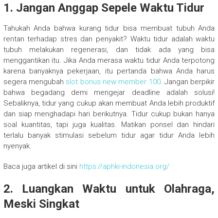
1. Jangan Anggap Sepele Waktu Tidur
Tahukah Anda bahwa kurang tidur bisa membuat tubuh Anda
rentan terhadap stres dan penyakit? Waktu tidur adalah waktu
tubuh melakukan regenerasi, dan tidak ada yang bisa
menggantikan itu. Jika Anda merasa waktu tidur Anda terpotong
karena banyaknya pekerjaan, itu pertanda bahwa Anda harus
segera mengubah
slot bonus new member 100
. Jangan berpikir
bahwa begadang demi mengejar deadline adalah solusi!
Sebaliknya, tidur yang cukup akan membuat Anda lebih produktif
dan siap menghadapi hari berikutnya. Tidur cukup bukan hanya
soal kuantitas, tapi juga kualitas. Matikan ponsel dan hindari
terlalu banyak stimulasi sebelum tidur agar tidur Anda lebih
nyenyak.
Baca juga artikel di sini
https://aphki-indonesia.org/
2. Luangkan Waktu untuk Olahraga,
Meski Singkat