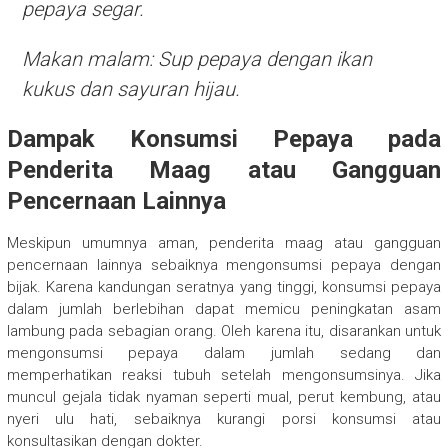
pepaya segar.
Makan malam: Sup pepaya dengan ikan
kukus dan sayuran hijau.
Dampak Konsumsi Pepaya pada
Penderita Maag atau Gangguan
Pencernaan Lainnya
Meskipun umumnya aman, penderita maag atau gangguan
pencernaan lainnya sebaiknya mengonsumsi pepaya dengan
bijak. Karena kandungan seratnya yang tinggi, konsumsi pepaya
dalam jumlah berlebihan dapat memicu peningkatan asam
lambung pada sebagian orang. Oleh karena itu, disarankan untuk
mengonsumsi pepaya dalam jumlah sedang dan
memperhatikan reaksi tubuh setelah mengonsumsinya. Jika
muncul gejala tidak nyaman seperti mual, perut kembung, atau
nyeri ulu hati, sebaiknya kurangi porsi konsumsi atau
konsultasikan dengan dokter.