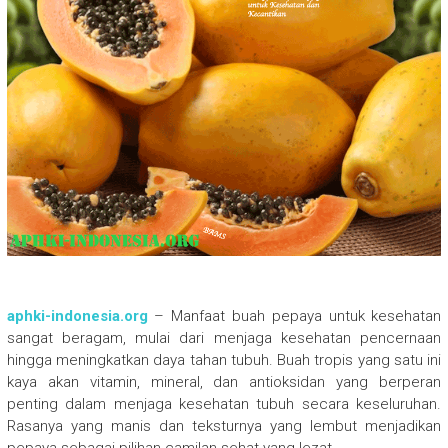
aphki-indonesia.org
– Manfaat buah pepaya untuk kesehatan
sangat beragam, mulai dari menjaga kesehatan pencernaan
hingga meningkatkan daya tahan tubuh. Buah tropis yang satu ini
kaya akan vitamin, mineral, dan antioksidan yang berperan
penting dalam menjaga kesehatan tubuh secara keseluruhan.
Rasanya yang manis dan teksturnya yang lembut menjadikan
pepaya sebagai pilihan camilan sehat yang lezat.