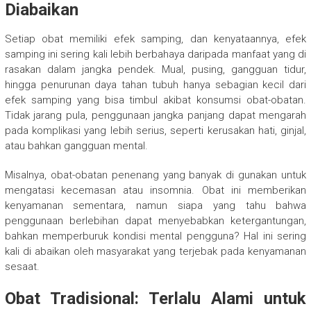
Diabaikan
Setiap obat memiliki efek samping, dan kenyataannya, efek
samping ini sering kali lebih berbahaya daripada manfaat yang di
rasakan dalam jangka pendek. Mual, pusing, gangguan tidur,
hingga penurunan daya tahan tubuh hanya sebagian kecil dari
efek samping yang bisa timbul akibat konsumsi obat-obatan.
Tidak jarang pula, penggunaan jangka panjang dapat mengarah
pada komplikasi yang lebih serius, seperti kerusakan hati, ginjal,
atau bahkan gangguan mental.
Misalnya, obat-obatan penenang yang banyak di gunakan untuk
mengatasi kecemasan atau insomnia. Obat ini memberikan
kenyamanan sementara, namun siapa yang tahu bahwa
penggunaan berlebihan dapat menyebabkan ketergantungan,
bahkan memperburuk kondisi mental pengguna? Hal ini sering
kali di abaikan oleh masyarakat yang terjebak pada kenyamanan
sesaat.
Obat Tradisional: Terlalu Alami untuk