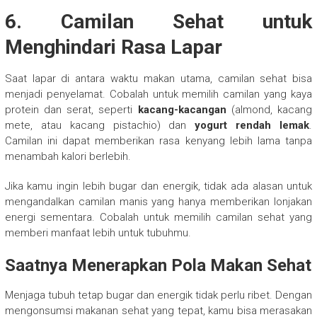
6. Camilan Sehat untuk
Menghindari Rasa Lapar
Saat lapar di antara waktu makan utama, camilan sehat bisa
menjadi penyelamat. Cobalah untuk memilih camilan yang kaya
protein dan serat, seperti
kacang-kacangan
(almond, kacang
mete, atau kacang pistachio) dan
yogurt rendah lemak
.
Camilan ini dapat memberikan rasa kenyang lebih lama tanpa
menambah kalori berlebih.
Jika kamu ingin lebih bugar dan energik, tidak ada alasan untuk
mengandalkan camilan manis yang hanya memberikan lonjakan
energi sementara. Cobalah untuk memilih camilan sehat yang
memberi manfaat lebih untuk tubuhmu.
Saatnya Menerapkan Pola Makan Sehat
Menjaga tubuh tetap bugar dan energik tidak perlu ribet. Dengan
mengonsumsi makanan sehat yang tepat, kamu bisa merasakan