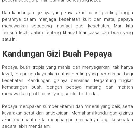
Dari kandungan gizinya yang kaya akan nutrisi penting hingga
perannya dalam menjaga kesehatan kulit dan mata, pepaya
menawarkan segudang manfaat bagi kesehatan. Mari kita
telusuri lebih dalam tentang khasiat luar biasa dari buah yang
satu ini.
Kandungan Gizi Buah Pepaya
Pepaya, buah tropis yang manis dan menyegarkan, tak hanya
lezat, tetapi juga kaya akan nutrisi penting yang bermanfaat bagi
kesehatan. Kandungan gizinya bervariasi tergantung tingkat
kematangan buah, dengan pepaya matang dan mentah
menawarkan profil nutrisi yang sedikit berbeda.
Pepaya merupakan sumber vitamin dan mineral yang baik, serta
kaya akan serat dan antioksidan. Memahami kandungan gizinya
akan membantu kita menghargai manfaatnya bagi kesehatan
secara lebih mendalam.