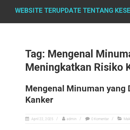
Skip
to
WEBSITE TERUPDATE TENTANG KES
content
Tag: Mengenal Minum
Meningkatkan Risiko 
Mengenal Minuman yang D
Kanker
April 22, 2025
admin
0 Komentar
Mak