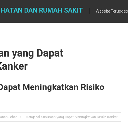
EHATAN DAN RUMAH SAKIT
Website Terupdat
an yang Dapat
Kanker
apat Meningkatkan Risiko
anan Sehat
Mengenal Minuman yang Dapat Meningkatkan Risiko Kanker