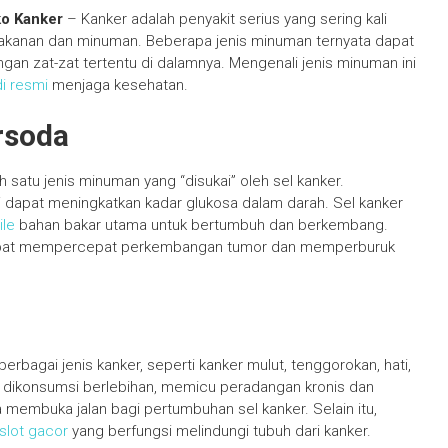
ko Kanker
– Kanker adalah penyakit serius yang sering kali
 makanan dan minuman. Beberapa jenis minuman ternyata dapat
n zat-zat tertentu di dalamnya. Mengenali jenis minuman ini
di resmi
menjaga kesehatan.
rsoda
satu jenis minuman yang “disukai” oleh sel kanker.
 dapat meningkatkan kadar glukosa dalam darah. Sel kanker
le
bahan bakar utama untuk bertumbuh dan berkembang.
dapat mempercepat perkembangan tumor dan memperburuk
berbagai jenis kanker, seperti kanker mulut, tenggorokan, hati,
a dikonsumsi berlebihan, memicu peradangan kronis dan
 membuka jalan bagi pertumbuhan sel kanker. Selain itu,
slot gacor
yang berfungsi melindungi tubuh dari kanker.