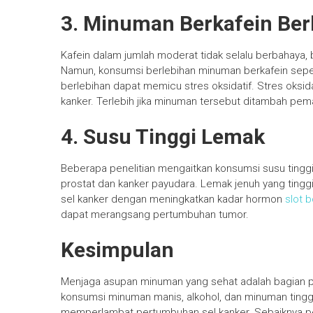
3. Minuman Berkafein Ber
Kafein dalam jumlah moderat tidak selalu berbahaya,
Namun, konsumsi berlebihan minuman berkafein sepert
berlebihan dapat memicu stres oksidatif. Stres oks
kanker. Terlebih jika minuman tersebut ditambah pema
4. Susu Tinggi Lemak
Beberapa penelitian mengaitkan konsumsi susu tinggi
prostat dan kanker payudara. Lemak jenuh yang tin
sel kanker dengan meningkatkan kadar hormon
slot 
dapat merangsang pertumbuhan tumor.
Kesimpulan
Menjaga asupan minuman yang sehat adalah bagian 
konsumsi minuman manis, alkohol, dan minuman ting
memperlambat pertumbuhan sel kanker. Sebaiknya perb