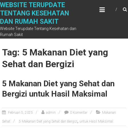
Skip
WEBSITE TERUPDATE
to
TENTANG KESEHATAN
content
DAN RUMAH SAKIT
Website Terupdate Tentang Kesehatan dan
Rumah Sakit
Tag: 5 Makanan Diet yang
Sehat dan Bergizi
5 Makanan Diet yang Sehat dan
Bergizi untuk Hasil Maksimal
Februari 5, 2025
admin
0 Komentar
Makanan
,
Sehat
5 Makanan Diet yang Sehat dan Bergizi
untuk Hasil Maksimal